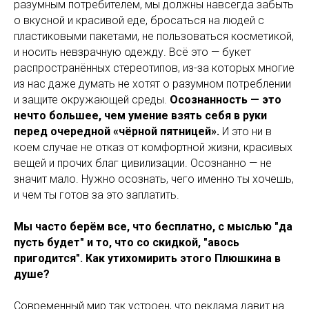
разумным потребителем, мы должны навсегда забыть
о вкусной и красивой еде, бросаться на людей с
пластиковыми пакетами, не пользоваться косметикой,
и носить невзрачную одежду. Всё это — букет
распространённых стереотипов, из-за которых многие
из нас даже думать не хотят о разумном потреблении
и защите окружающей среды.
Осознанность — это
нечто большее, чем умение взять себя в руки
перед очередной «чёрной пятницей».
И это ни в
коем случае не отказ от комфортной жизни, красивых
вещей и прочих благ цивилизации. Осознанно — не
значит мало. Нужно осознать, чего именно ты хочешь,
и чем ты готов за это заплатить.
Мы часто берём все, что бесплатно, с мыслью "да
пусть будет" и то, что со скидкой, "авось
пригодится". Как утихомирить этого Плюшкина в
душе?
Современный мир так устроен, что реклама давит на