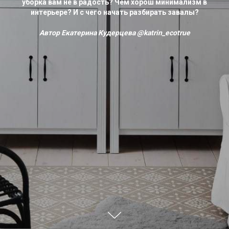
уборка вам не в радость? Чем хорош минимализм в
интерьере? И с чего начать разбирать завалы?
Автор Екатерина Кудерцева
@katrin_ecotrue